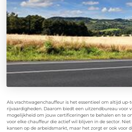
Als vrachtwagenchauffeur is het essentieel om altijd up-
rijvaardigheden. Daarom biedt een uitzendbureau voor 
mogelijkheid om jouw certificeringen te behalen en te ond
voor elke chauffeur die actief wil blijven in de sector. Nie
kansen op de arbeidsmarkt, maar het zorgt er ook voor da