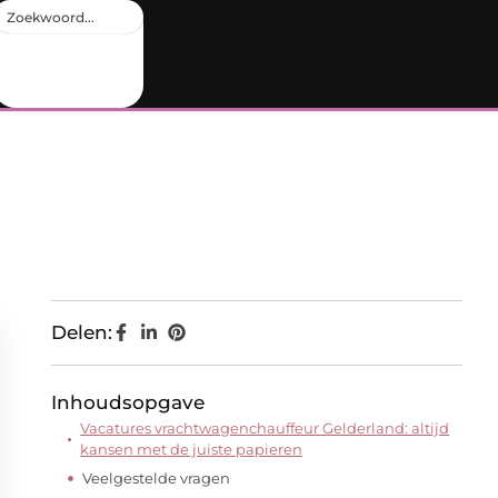
Delen:
Inhoudsopgave
Vacatures vrachtwagenchauffeur Gelderland: altijd
kansen met de juiste papieren
Veelgestelde vragen