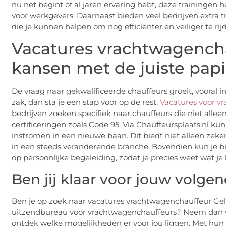
nu net begint of al jaren ervaring hebt, deze trainingen h
voor werkgevers. Daarnaast bieden veel bedrijven extra tr
die je kunnen helpen om nog efficiënter en veiliger te rij
Vacatures vrachtwagenchau
kansen met de juiste pap
De vraag naar gekwalificeerde chauffeurs groeit, vooral in 
zak, dan sta je een stap voor op de rest.
Vacatures voor v
bedrijven zoeken specifiek naar chauffeurs die niet all
certificeringen zoals Code 95. Via Chauffeursplaats.nl ku
instromen in een nieuwe baan. Dit biedt niet alleen zekerh
in een steeds veranderende branche. Bovendien kun je b
op persoonlijke begeleiding, zodat je precies weet wat j
Ben jij klaar voor jouw volge
Ben je op zoek naar vacatures vrachtwagenchauffeur Gel
uitzendbureau voor vrachtwagenchauffeurs? Neem dan v
ontdek welke mogelijkheden er voor jou liggen. Met hun 