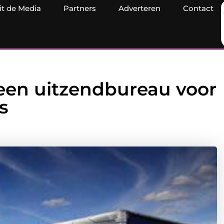
it de Media
Partners
Adverteren
Contact
 een uitzendbureau voor
s