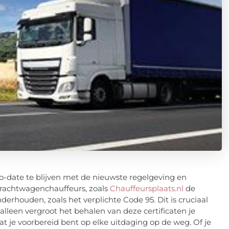
to-date te blijven met de nieuwste regelgeving en
vrachtwagenchauffeurs, zoals
Chauffeursplaats.nl
de
erhouden, zoals het verplichte Code 95. Dit is cruciaal
t alleen vergroot het behalen van deze certificaten je
t je voorbereid bent op elke uitdaging op de weg. Of je