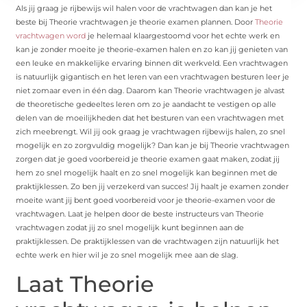
Als jij graag je rijbewijs wil halen voor de vrachtwagen dan kan je het
beste bij Theorie vrachtwagen je theorie examen plannen. Door
Theorie
vrachtwagen word
je helemaal klaargestoomd voor het echte werk en
kan je zonder moeite je theorie-examen halen en zo kan jij genieten van
een leuke en makkelijke ervaring binnen dit werkveld. Een vrachtwagen
is natuurlijk gigantisch en het leren van een vrachtwagen besturen leer je
niet zomaar even in één dag. Daarom kan Theorie vrachtwagen je alvast
de theoretische gedeeltes leren om zo je aandacht te vestigen op alle
delen van de moeilijkheden dat het besturen van een vrachtwagen met
zich meebrengt. Wil jij ook graag je vrachtwagen rijbewijs halen, zo snel
mogelijk en zo zorgvuldig mogelijk? Dan kan je bij Theorie vrachtwagen
zorgen dat je goed voorbereid je theorie examen gaat maken, zodat jij
hem zo snel mogelijk haalt en zo snel mogelijk kan beginnen met de
praktijklessen. Zo ben jij verzekerd van succes! Jij haalt je examen zonder
moeite want jij bent goed voorbereid voor je theorie-examen voor de
vrachtwagen. Laat je helpen door de beste instructeurs van Theorie
vrachtwagen zodat jij zo snel mogelijk kunt beginnen aan de
praktijklessen. De praktijklessen van de vrachtwagen zijn natuurlijk het
echte werk en hier wil je zo snel mogelijk mee aan de slag.
Laat Theorie