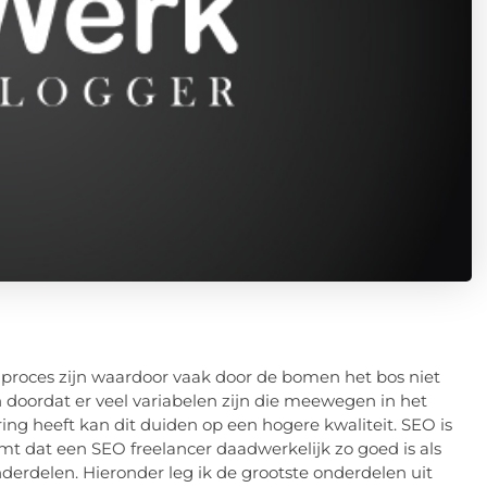
 proces zijn waardoor vaak door de bomen het bos niet
en doordat er veel variabelen zijn die meewegen in het
ing heeft kan dit duiden op een hogere kwaliteit. SEO is
t dat een SEO freelancer daadwerkelijk zo goed is als
onderdelen. Hieronder leg ik de grootste onderdelen uit