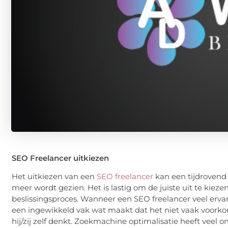
SEO Freelancer uitkiezen
Het uitkiezen van een
SEO freelancer
kan een tijdrovend
meer wordt gezien. Het is lastig om de juiste uit te kiez
beslissingsproces. Wanneer een SEO freelancer veel ervar
een ingewikkeld vak wat maakt dat het niet vaak voorkom
hij/zij zelf denkt. Zoekmachine optimalisatie heeft veel 