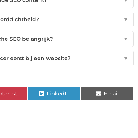
oede SEO content?
▼
oorddichtheid?
▼
che SEO belangrijk?
▼
cer eerst bij een website?
▼
nterest
LinkedIn
Email