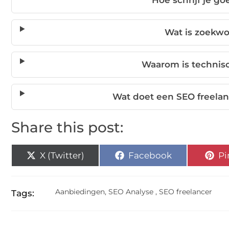
Hoe schrijf je g
Wat is zoekw
Waarom is technis
Wat doet een SEO freelan
Share this post:
X (Twitter)
Facebook
Pi
Aanbiedingen
,
SEO Analyse
,
SEO freelancer
Tags: