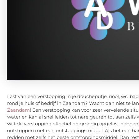
Last van een verstopping in je doucheputje, riool, wc, ba
rond je huis of bedrijf in Zaandam? Wacht dan niet te l
Zaandam
! Een verstopping kan voor zeer vervelende si
water en kan al snel leiden tot nare geuren tot aan zelfs w
wilt de verstopping effectief en grondig opgelost hebben
ontstoppen met een ontstoppingsmiddel. Als het een har
redden met zelfs het beste ontstoppingsmiddel. Dan res