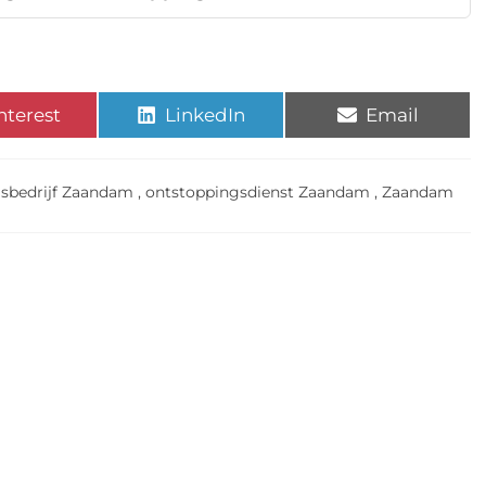
nterest
LinkedIn
Email
sbedrijf Zaandam
,
ontstoppingsdienst Zaandam
,
Zaandam