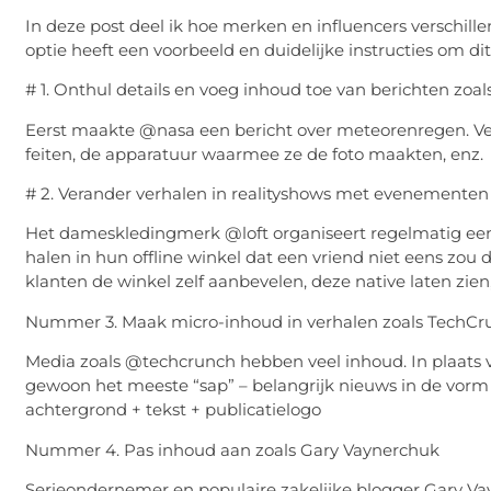
In deze post deel ik hoe merken en influencers verschill
optie heeft een voorbeeld en duidelijke instructies om d
# 1. Onthul details en voeg inhoud toe van berichten zoa
Eerst maakte @nasa een bericht over meteorenregen. Verv
feiten, de apparatuur waarmee ze de foto maakten, enz.
# 2. Verander verhalen in realityshows met evenementen
Het dameskledingmerk @loft organiseert regelmatig een
halen in hun offline winkel dat een vriend niet eens zou
klanten de winkel zelf aanbevelen, deze native laten zie
Nummer 3. Maak micro-inhoud in verhalen zoals TechCr
Media zoals @techcrunch hebben veel inhoud. In plaats 
gewoon het meeste “sap” – belangrijk nieuws in de vorm 
achtergrond + tekst + publicatielogo
Nummer 4. Pas inhoud aan zoals Gary Vaynerchuk
Serieondernemer en populaire zakelijke blogger Gary Va