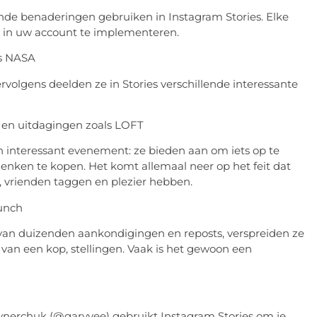
ende benaderingen gebruiken in Instagram Stories. Elke
it in uw account te implementeren.
ls NASA
olgens deelden ze in Stories verschillende interessante
 en uitdagingen zoals LOFT
 interessant evenement: ze bieden aan om iets op te
 denken te kopen. Het komt allemaal neer op het feit dat
n, vrienden taggen en plezier hebben.
unch
van duizenden aankondigingen en reposts, verspreiden ze
van een kop, stellingen. Vaak is het gewoon een
ynerchuk (@garyvee) gebruikt Instagram Stories om je