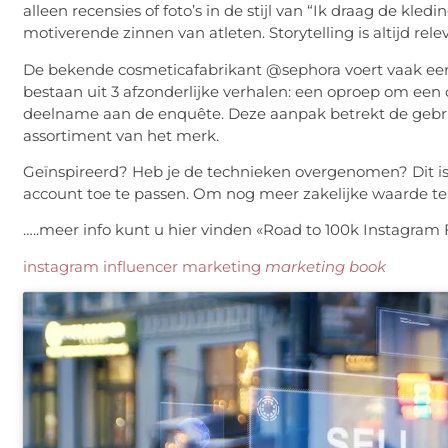
alleen recensies of foto’s in de stijl van “Ik draag de kled
motiverende zinnen van atleten. Storytelling is altijd relev
De bekende cosmeticafabrikant @sephora voert vaak eenvo
bestaan ​​uit 3 afzonderlijke verhalen: een oproep om een 
deelname aan de enquête. Deze aanpak betrekt de gebrui
assortiment van het merk.
Geïnspireerd? Heb je de technieken overgenomen? Dit i
account toe te passen. Om nog meer zakelijke waarde te 
…..meer info kunt u hier vinden «Road to 100k Instagram 
instagram influencer marketing
marketing book