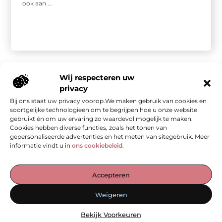
ook aan ...
Wij respecteren uw
privacy
Bij ons staat uw privacy voorop.We maken gebruik van cookies en
Onze informatie
soortgelijke technologieën om te begrijpen hoe u onze website
gebruikt én om uw ervaring zo waardevol mogelijk te maken.
Kwalitatieve backlinks: de stille kracht achter sterke SEO
Geld verdienen met je website: van bezoekers naar waarde
Cookies hebben diverse functies, zoals het tonen van
gepersonaliseerde advertenties en het meten van sitegebruik. Meer
informatie vindt u in
ons cookiebeleid
.
De Verzamelplaats voor Blogs en Inzichten
Accepteren
— Ontdek inspirerende verhalen, praktische tips en waardevolle
Weigeren
artikelen, allemaal op één plek. Begin jouw leesreis vandaag op
ad-werk.nl!
Bekijk Voorkeuren