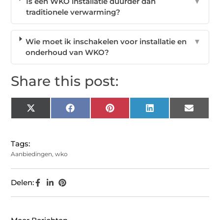
Is een WKO installatie duurder dan
▼
traditionele verwarming?
Wie moet ik inschakelen voor installatie en
▼
onderhoud van WKO?
Share this post:
X
Facebook
Pinterest
LinkedIn
Email
(Twitter)
Tags:
Aanbiedingen
,
wko
Delen: