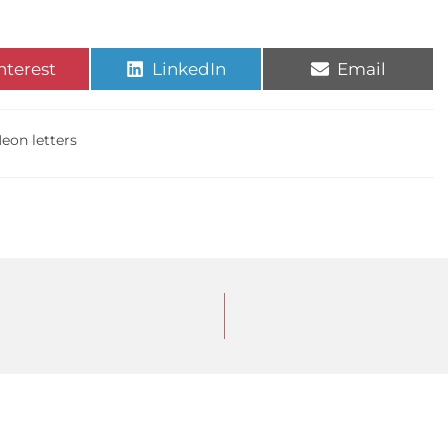
nterest
LinkedIn
Email
eon letters