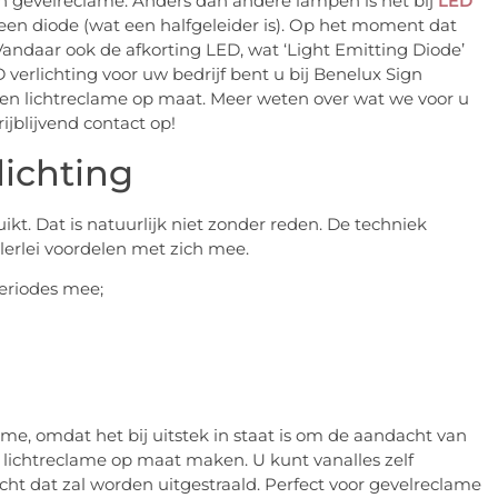
n gevelreclame. Anders dan andere lampen is het bij
LED
 een diode (wat een halfgeleider is). Op het moment dat
Vandaar ook de afkorting LED, wat ‘Light Emitting Diode’
verlichting voor uw bedrijf bent u bij Benelux Sign
 en lichtreclame op maat. Meer weten over wat we voor u
jblijvend contact op!
lichting
t. Dat is natuurlijk niet zonder reden. De techniek
erlei voordelen met zich mee.
periodes mee;
lame, omdat het bij uitstek in staat is om de aandacht van
lichtreclame op maat maken. U kunt vanalles zelf
cht dat zal worden uitgestraald. Perfect voor gevelreclame