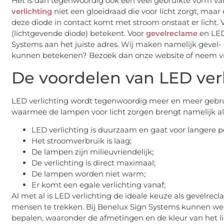
Het is dan tegenwoordig ook een veel gebruikte vorm va
verlichting
niet een gloeidraad die voor licht zorgt, maar
deze diode in contact komt met stroom onstaat er licht. 
(lichtgevende diode) betekent. Voor
gevelreclame
en LED 
Systems aan het juiste adres. Wij maken namelijk gevel-
kunnen betekenen? Bezoek dan onze website of neem vri
De voordelen van LED ver
LED verlichting wordt tegenwoordig meer en meer gebruik
waarmee de lampen voor licht zorgen brengt namelijk all
LED verlichting is duurzaam en gaat voor langere 
Het stroomverbruik is laag;
De lampen zijn milieuvriendelijk;
De verlichting is direct maximaal;
De lampen worden niet warm;
Er komt een egale verlichting vanaf;
Al met al is LED verlichting de ideale keuze als gevelrec
mensen te trekken. Bij Benelux Sign Systems kunnen we 
bepalen, waaronder de afmetingen en de kleur van het li