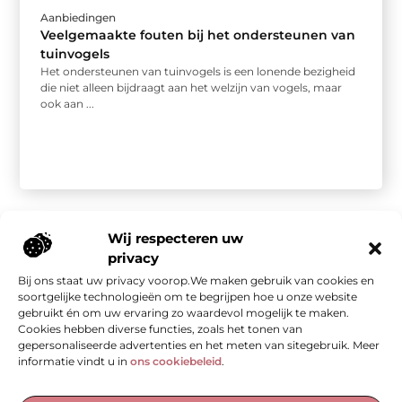
Aanbiedingen
Veelgemaakte fouten bij het ondersteunen van
tuinvogels
Het ondersteunen van tuinvogels is een lonende bezigheid
die niet alleen bijdraagt aan het welzijn van vogels, maar
ook aan ...
Wij respecteren uw
privacy
Bij ons staat uw privacy voorop.We maken gebruik van cookies en
Onze informatie
soortgelijke technologieën om te begrijpen hoe u onze website
gebruikt én om uw ervaring zo waardevol mogelijk te maken.
Kwalitatieve backlinks: de stille kracht achter sterke SEO
Geld verdienen met je website: van bezoekers naar waarde
Cookies hebben diverse functies, zoals het tonen van
gepersonaliseerde advertenties en het meten van sitegebruik. Meer
informatie vindt u in
ons cookiebeleid
.