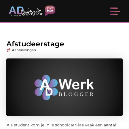
Afstudeerstage
Aanbiedingen
Als student kom je in je schoolcarrière vaak een aantal