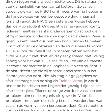
dingen tegen wat erg veel moeite kost. Dit is natuurlijk
sterk afhankelijk van een aantal factoren. Zo zal een
student die van het MBO komt meer ervaring hebben in
de handelswijze van een beroepsopleiding, maar zal
iemand vanuit de HAVO een betere denkwijze hebben
dan de Mbo student. Ongeacht waar je vandaag komt,
iedereen heeft een aantal onderwerpen op school die hij
of zij moeilijker onder de knie krijgt dan anderen. Waar je
goed in bent, heeft dus met een hoop dingen te maken.
Om toch over de obstakels van de studie heen te komen
zul je je voor de volle 100% in moeten zetten voor het
cijfer. Als je dit niet doet, en dit gaat gepaard met weinig
aanleg voor het vak, zul je snel falen. Eén van de meeste
leerzame momenten in de loopbaan van een student is
de afstudeerstage die zij moeten ondernemen in het
laatste jaar van de studie. Als stagiair ga jij tijdens de
afstudeerstage aan de slag als
Trainee Wmo
, je wordt
onder de hoede van een begeleider gevolgd tijdens het
afstudeertraject. Tijdens de stage wordt er vaak aan een
probleem binnen de organisatie gewerkt. Voor dit
probleem moet een oplossing bedacht worden, iets wat
vaak in de vorm van een beroepsproduct. Om terecht te
komen bij een leuke stage, moet je je goed oriënteren.